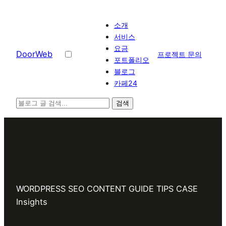
콘텐츠로
바로가기
소개
서비스
요금
D
o
o
r
W
e
b
프로젝트 문의
포트폴리오
블로그
카페24
검색
WORDPRESS
SEO
CONTENT
GUIDE
TIPS
CASE
Insights