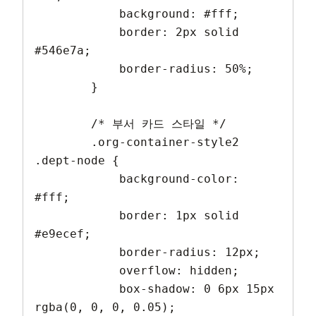
            background: #fff;

            border: 2px solid 
#546e7a;

            border-radius: 50%;

        }

        /* 부서 카드 스타일 */

        .org-container-style2 
.dept-node {

            background-color: 
#fff;

            border: 1px solid 
#e9ecef;

            border-radius: 12px;

            overflow: hidden;

            box-shadow: 0 6px 15px 
rgba(0, 0, 0, 0.05);
