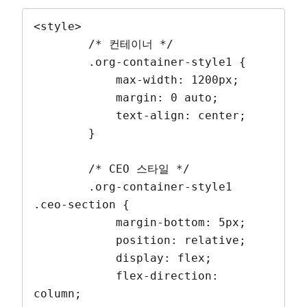
<style>

        /* 컨테이너 */

        .org-container-style1 {

            max-width: 1200px;

            margin: 0 auto;

            text-align: center;

        }

        /* CEO 스타일 */

        .org-container-style1 
.ceo-section {

            margin-bottom: 5px;

            position: relative;

            display: flex;

            flex-direction: 
column;
