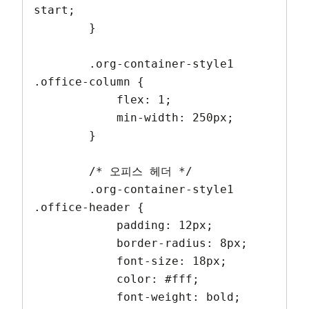
start;

        }

        .org-container-style1 
.office-column {

            flex: 1;

            min-width: 250px;

        }

        /* 오피스 헤더 */

        .org-container-style1 
.office-header {

            padding: 12px;

            border-radius: 8px;

            font-size: 18px;

            color: #fff;

            font-weight: bold;
