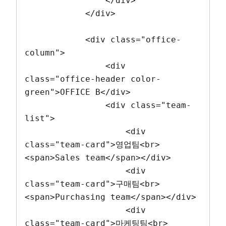
                </div>

            </div>

            <div class="office-
column">

                <div 
class="office-header color-
green">OFFICE B</div>

                <div class="team-
list">

                    <div 
class="team-card">영업팀<br>
<span>Sales team</span></div>

                    <div 
class="team-card">구매팀<br>
<span>Purchasing team</span></div>

                    <div 
class="team-card">마케팅팀<br>