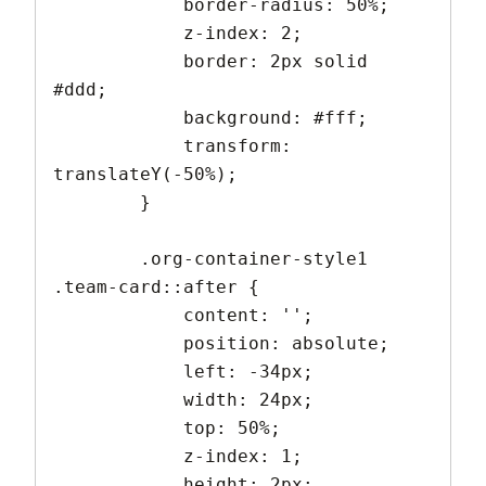
            border-radius: 50%;

            z-index: 2;

            border: 2px solid 
#ddd;

            background: #fff;

            transform: 
translateY(-50%);

        }

        .org-container-style1 
.team-card::after {

            content: '';

            position: absolute;

            left: -34px;

            width: 24px;

            top: 50%;

            z-index: 1;

            height: 2px;
