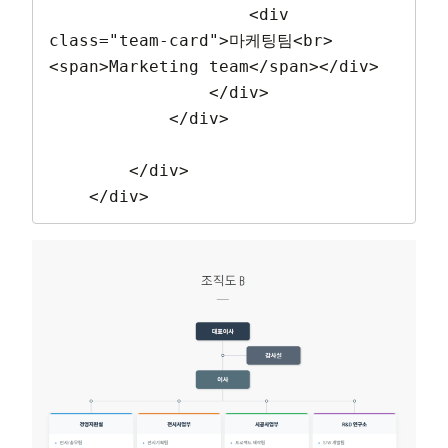
                    <div 
class="team-card">마케팅팀<br>
<span>Marketing team</span></div>

                </div>

            </div>

        </div>

    </div>