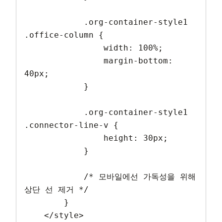
            .org-container-style1 
.office-column {

                width: 100%;

                margin-bottom: 
40px;

            }

            .org-container-style1 
.connector-line-v {

                height: 30px;

            }

            /* 모바일에선 가독성을 위해 
상단 선 제거 */

        }

    </style>
