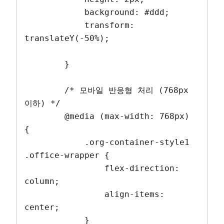
            background: #ddd;

            transform: 
translateY(-50%);

        }

        /* 모바일 반응형 처리 (768px 
이하) */

        @media (max-width: 768px) 
{

            .org-container-style1 
.office-wrapper {

                flex-direction: 
column;

                align-items: 
center;

            }
