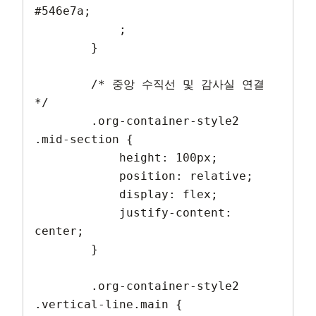
#546e7a;

            ;

        }

        /* 중앙 수직선 및 감사실 연결 
*/

        .org-container-style2 
.mid-section {

            height: 100px;

            position: relative;

            display: flex;

            justify-content: 
center;

        }

        .org-container-style2 
.vertical-line.main {
