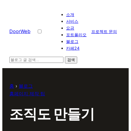
콘텐츠로
바로가기
소개
서비스
요금
D
o
o
r
W
e
b
프로젝트 문의
포트폴리오
블로그
카페24
검색
홈
›
블로그
홈페이지 제작 팁
조직도 만들기