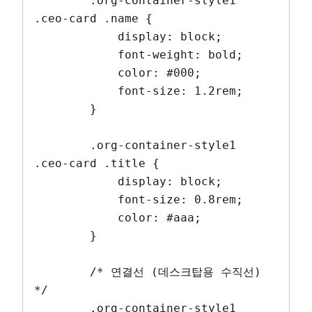
        .org-container-style1 
.ceo-card .name {

            display: block;

            font-weight: bold;

            color: #000;

            font-size: 1.2rem;

        }

        .org-container-style1 
.ceo-card .title {

            display: block;

            font-size: 0.8rem;

            color: #aaa;

        }

        /* 연결선 (데스크탑용 수직선) 
*/

        .org-container-style1 