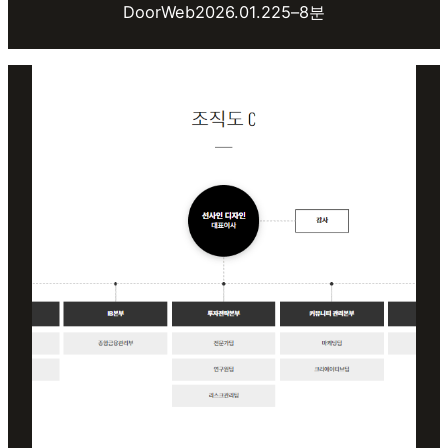
DoorWeb
2026.01.22
5–8분