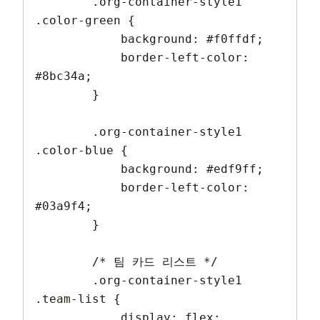
        .org-container-style1 
.color-green {

            background: #f0ffdf;

            border-left-color: 
#8bc34a;

        }

        .org-container-style1 
.color-blue {

            background: #edf9ff;

            border-left-color: 
#03a9f4;

        }

        /* 팀 카드 리스트 */

        .org-container-style1 
.team-list {

            display: flex;
