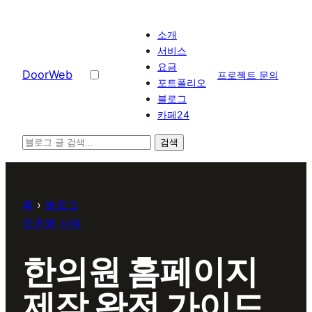
콘텐츠로
바로가기
소개
서비스
요금
D
o
o
r
W
e
b
프로젝트 문의
포트폴리오
블로그
카페24
검색
홈
›
블로그
업종별 사례
한의원 홈페이지
제작 완전 가이드