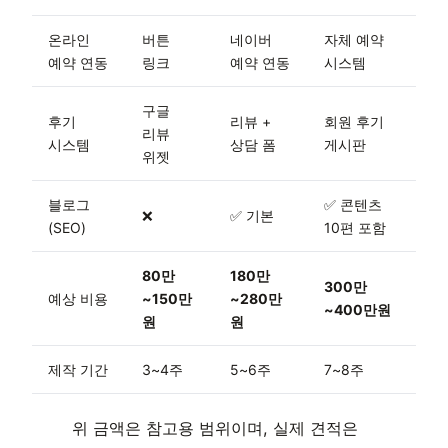
온라인
버튼
네이버
자체 예약
예약 연동
링크
예약 연동
시스템
구글
후기
리뷰 +
회원 후기
리뷰
시스템
상담 폼
게시판
위젯
블로그
✅ 콘텐츠
❌
✅ 기본
(SEO)
10편 포함
80만
180만
300만
예상 비용
~150만
~280만
~400만원
원
원
제작 기간
3~4주
5~6주
7~8주
위 금액은 참고용 범위이며, 실제 견적은