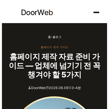
콘텐츠로
o
D
o
r
W
e
b
바로가기
검색
홈
›
블로그
홈페이지 제작 가이드
홈페이지 제작 자료 준비 가
이드 — 업체에 넘기기 전 꼭
챙겨야 할 5가지
DoorWeb
2026.06.09
3–4분