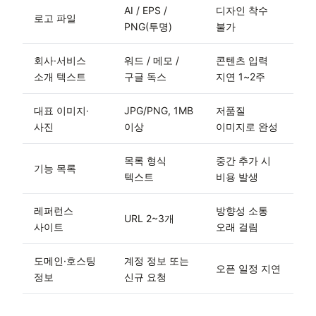
AI / EPS /
디자인 착수
로고 파일
PNG(투명)
불가
회사·서비스
워드 / 메모 /
콘텐츠 입력
소개 텍스트
구글 독스
지연 1~2주
대표 이미지·
JPG/PNG, 1MB
저품질
사진
이상
이미지로 완성
목록 형식
중간 추가 시
기능 목록
텍스트
비용 발생
레퍼런스
방향성 소통
URL 2~3개
사이트
오래 걸림
도메인·호스팅
계정 정보 또는
오픈 일정 지연
정보
신규 요청