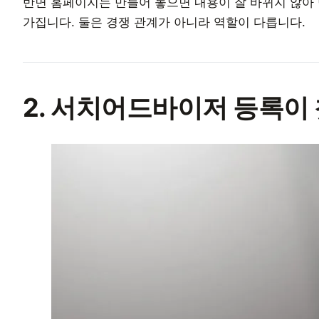
반면 홈페이지는 만들어 놓으면 내용이 잘 바뀌지 않아
가집니다. 둘은 경쟁 관계가 아니라 역할이 다릅니다.
2. 서치어드바이저 등록이 