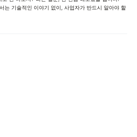
서는 기술적인 이야기 없이, 사업자가 반드시 알아야 할