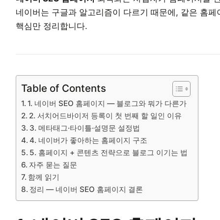
네이버는 구글과 알고리즘이 다르기 때문에, 같은 홈페
핵심만 정리합니다.
Table of Contents
1. 네이버 SEO 홈페이지 — 블로그와 뭐가 다른가
2. 서치어드바이저 등록이 첫 번째 할 일인 이유
3. 메타태그·타이틀·설명문 설정법
4. 네이버가 좋아하는 홈페이지 구조
5. 홈페이지 + 콘텐츠 전략으로 블로그 이기는 법
자주 묻는 질문
함께 읽기
정리 — 네이버 SEO 홈페이지 결론