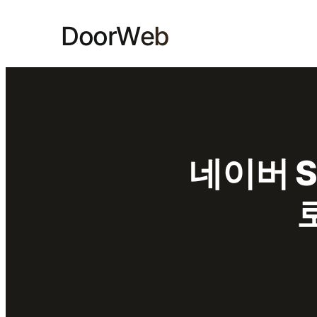
콘텐츠로
r
D
o
o
W
e
b
바로가기
네이버 S