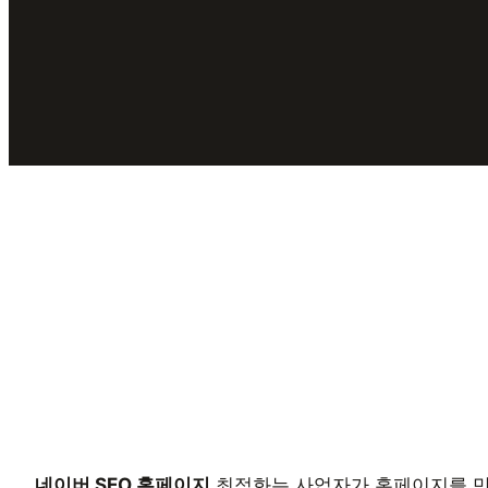
네이버 SEO 홈페이지
최적화는 사업자가 홈페이지를 만든 