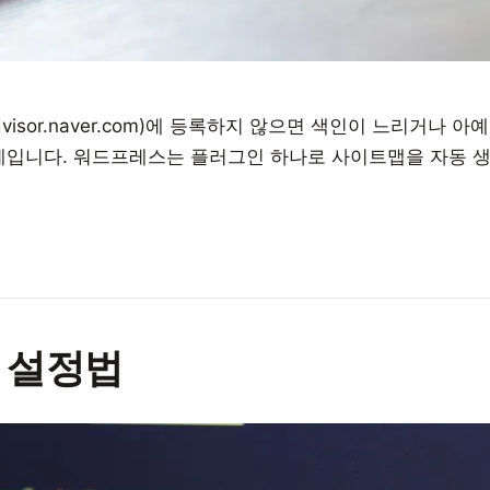
hadvisor.naver.com)에 등록하지 않으면 색인이 느리거나
출 3단계입니다. 워드프레스는 플러그인 하나로 사이트맵을 자동 
문 설정법