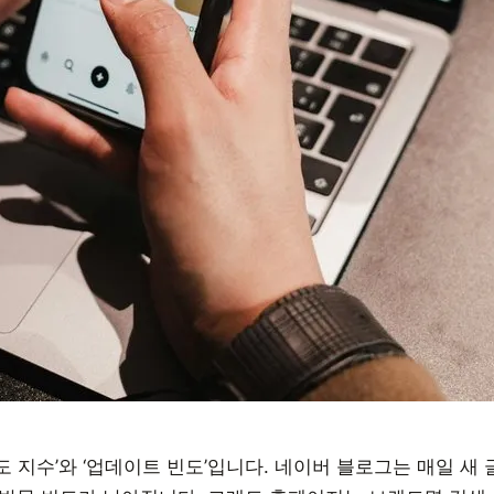
도 지수’와 ‘업데이트 빈도’입니다. 네이버 블로그는 매일 