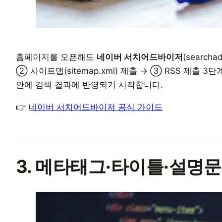
홈페이지를 오픈해도
네이버 서치어드바이저
(searc
② 사이트맵(sitemap.xml) 제출 → ③ RSS 제
안에 검색 결과에 반영되기 시작합니다.
👉
네이버 서치어드바이저 공식 가이드
3. 메타태그·타이틀·설명