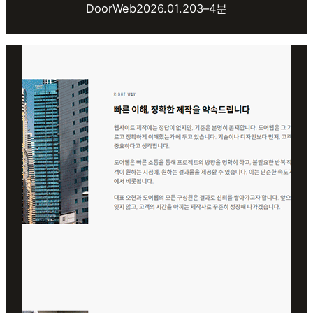
DoorWeb
2026.01.20
3–4분