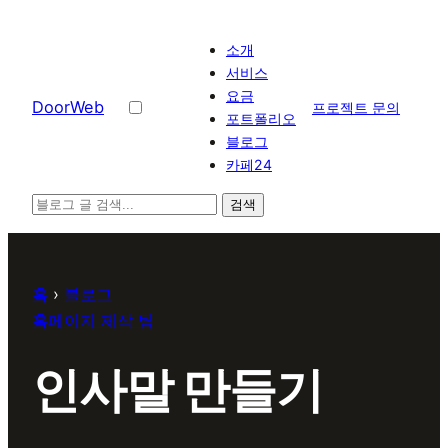
콘
텐
소개
츠
서비스
요금
로
D
o
o
r
W
e
b
프로젝트 문의
포트폴리오
바
블로그
로
카페24
가
기
검색
홈
›
블로그
홈페이지 제작 팁
인사말 만들기