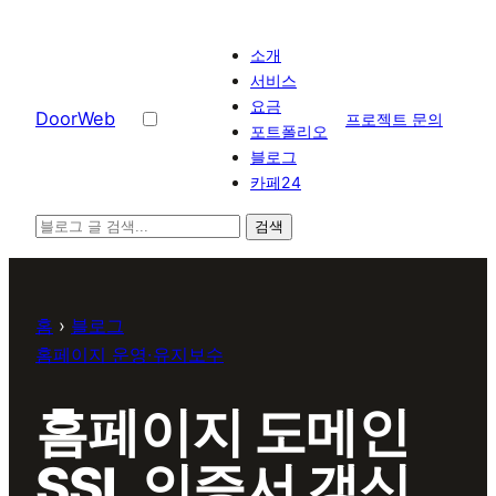
콘
텐
소개
츠
서비스
요금
로
D
o
o
r
W
e
b
프로젝트 문의
포트폴리오
바
블로그
로
카페24
가
기
검색
홈
›
블로그
홈페이지 운영·유지보수
홈페이지 도메인
SSL 인증서 갱신