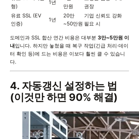
1년
형)
만원
권장
유료 SSL (EV
20만
기업 신뢰도 강화
1년
인증)
~50만원
필요 시
도메인과 SSL 합산 연간 비용은 대부분
3만~5만원 이
내
입니다. 하지만 놓쳤을 때 복구 작업(긴급 처리·데이
터 확인 등)에 드는 비용은 이보다 훨씬 클 수 있습니
다.
4. 자동갱신 설정하는 법
(이것만 하면 90% 해결)