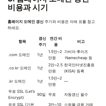
비용과 시기
홈페이지 도메인 갱신
주기와 비용은 아래 표를 참고
하세요.
갱신
연간 비
항목
비고
주기
용
1.5만~2
가비아·후이즈
.com 도메인
1년
만원
·Namecheap 등
2만~2.5
한국인터넷진흥원
.co.kr 도메인
1년
만원
(KISA) 등록
1.5만~2
.kr 도메인
1년
—
만원
무료 SSL (Let’s
90일
무료
자동갱신 필수
Encrypt)
유료 SSL (기본
3만~10
쇼핑몰·금융 거래