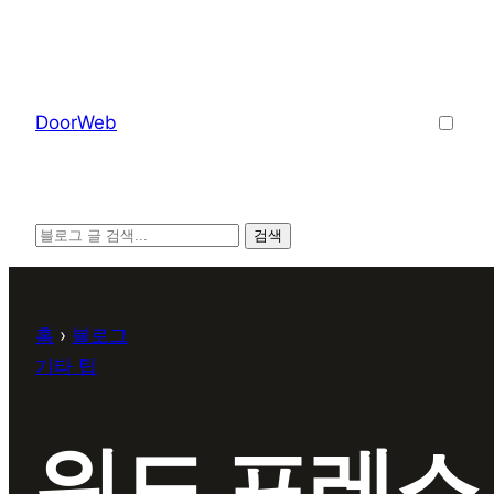
콘
텐
츠
로
D
o
o
r
W
e
b
바
로
가
검색
기
홈
›
블로그
기타 팁
워드 프레스