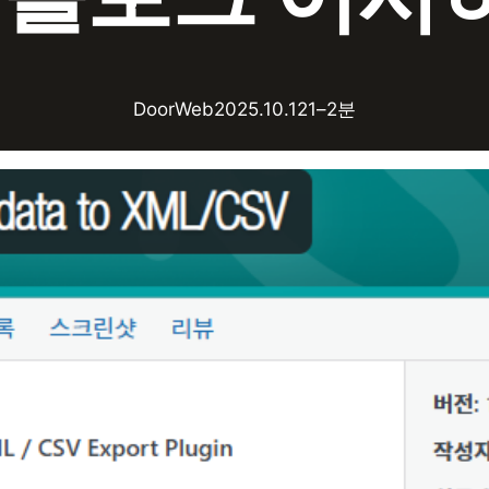
DoorWeb
2025.10.12
1–2분