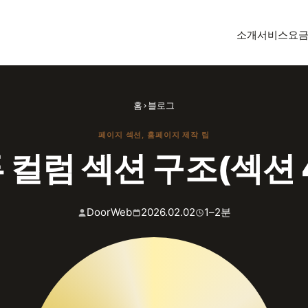
소개
서비스
요
홈
›
블로그
페이지 섹션
, 
홈페이지 제작 팁
 컬럼 섹션 구조(섹션 
DoorWeb
2026.02.02
1–2분