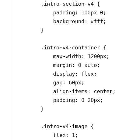
        .intro-section-v4 {

            padding: 100px 0;

            background: #fff;

        }

        .intro-v4-container {

            max-width: 1200px;

            margin: 0 auto;

            display: flex;

            gap: 60px;

            align-items: center;

            padding: 0 20px;

        }

        .intro-v4-image {

            flex: 1;
