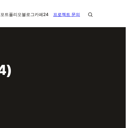
금
포트폴리오
블로그
카페24
프로젝트 문의
검색
4)