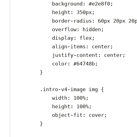
            background: #e2e8f0;

            height: 350px;

            border-radius: 60px 20px 20px 20px;

            overflow: hidden;

            display: flex;

            align-items: center;

            justify-content: center;

            color: #64748b;

        }

        .intro-v4-image img {

            width: 100%;

            height: 100%;

            object-fit: cover;

        }
